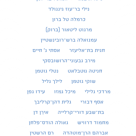
נילי בר־עוז גינגולד
כרמלה טל ברון
מרגוט ליטאור (ברוק)
עמנואלה ברש־רובינשטיין
חגית בת־אליעזר
אסתי ג׳ חיים
מירב גבעוני־הרושובסקי
חניטה גוּטבלאט
נטלי גוטמן
שוקי גוטמן
לילך גליל
מרדכי גלילי
מיכל גמזו
עידו גפן
אסף דבורי
גלית דהן־קרליבך
בת־שבע דורי־קרלייה
אירֵן דן
מחמוד דרוויש
גאולה הודס־פלחן
אברהם הרן־מוטהדה
רם הרשטין