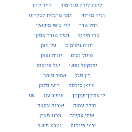
ליאת לידה סנדומיר
דויד לידר
רזיה מזרחי
תמר מרגלית לסלרוט
רחל מדר
ללי ציפי מיכאלי
ארז מירנץ
חגית מנדרובסקי
חווה ניסימוב
טל ניצן
מיטל נסים
יונית נעמן
יחזקאל נפשי
יעל פינקוס
רון סגל
אמיר סומר
איימן סיכסק
רועי סלמן
לי עברון־ועקנין
אופיר עוז
שז
הילה עמית
אורנה עקאד
איתי עקירב
מרגו פארן
ירמי פינקוס
גיורא פישר