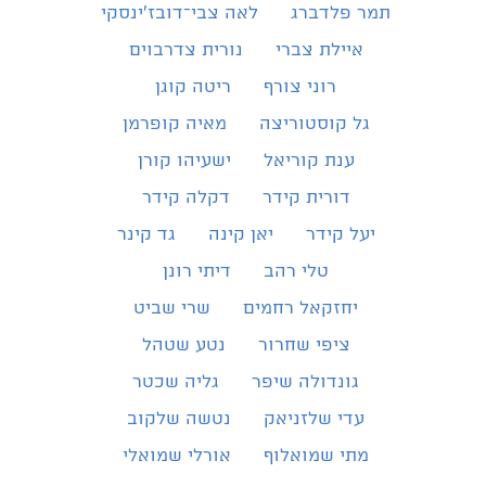
תמר פלדברג
לאה צבי־דובז׳ינסקי
איילת צברי
נורית צדרבוים
רוני צורף
ריטה קוגן
גל קוסטוריצה
מאיה קופרמן
ענת קוריאל
ישעיהו קורן
דורית קידר
דקלה קידר
יעל קידר
יאן קינה
גד קינר
טלי רהב
דיתי רונן
יחזקאל רחמים
שרי שביט
ציפי שחרור
נטע שטהל
גונדולה שיפר
גליה שכטר
עדי שלזניאק
נטשה שלקוב
מתי שמואלוף
אורלי שמואלי