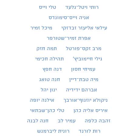
רותי ויטל־גלעד
טלי וייס
אניה וייס־סימונדס
עילאי אליעזר זבדזקי
מיכל זמיר
אפרת זמיר־שטורפר
מרב זקס־פורטל
תמה חזק
גילי חיימוביץ'
תהילה חכימי
עמיחי חסון
דנה חפץ
מיה טבת־דיין
חנה טואג
אברהם ידידיה
ינון יהל
ניקולא יוזגוף־אורבך
אילנה יופה
איריס אליה כהן
טלי כהן־שבתאי
זהבה כלפה
עמיר לב
חנה לבנה
רות לורנד
רונית ליברמנש