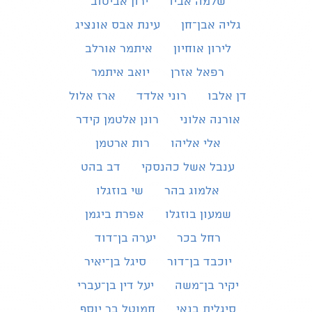
שלמה אביו
ירון אביטוב
גליה אבן־חן
עינת אבס אונציג
לירון אוחיון
איתמר אורלב
רפאל אזרן
יואב איתמר
דן אלבו
רוני אלדד
ארז אלול
אורנה אלוני
רונן אלטמן קידר
אלי אליהו
רות ארטמן
ענבל אשל כהנסקי
דב בהט
אלמוג בהר
שי בוזגלו
שמעון בוזגלו
אפרת ביגמן
רחל בכר
יערה בן־דוד
יוכבד בן־דור
סיגל בן־יאיר
יקיר בן־משה
יעל דין בן־עברי
סיגלית בנאי
חמוטל בר יוסף