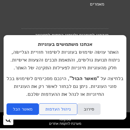
מאמרים
תודתנו לתומכים ולנותני החסות לספרייה
אנחנו משתמשים בעוגיות
העברית בברלין:
האתר עושה שימוש בעוגיות לשיפור חוויית הגלישה,
האתר בניהול מיכל
ניתוח תנועת גולשים, והתאמת תכנים והצעות אישיות.
hasifriya.berlin@gmail.com
זמיר
חלק מהעוגיות חיוניות לפעילות התקינה של האתר.
עיצוב גרפי: סטודיו יעל רוזן, עיצוב גרפי
בלחיצה על
“מאשר הכול”
, הינכם מסכימים לשימוש בכל
© אין להפיץ, להעתיק, או לפרסם חומר כלשהו מתוך
סוגי העוגיות. ניתן גם לבחור לאשר רק את העוגיות
האתר, ללא הסכמה מראש ובכתב שלי ושל היוצרים
החיוניות או לנהל את ההעדפות שלכם.
סירוב
ניהול העדפות
מאשר הכל
folyou
חיפ
מערכת להקמת אתרים