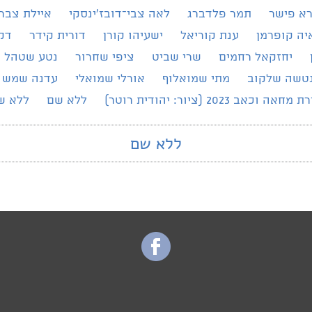
רא פישר
תמר פלדברג
לאה צבי־דובז׳ינסקי
איילת צברי
יה קופרמן
ענת קוריאל
ישעיהו קורן
דורית קידר
דק
יחזקאל רחמים
שרי שביט
ציפי שחרור
נטע שטהל
טשה שלקוב
מתי שמואלוף
אורלי שמואלי
עדנה שמש
מחאה וכאב 2023 (ציור: יהודית רוטר)
ללא שם
ללא ש
ללא שם