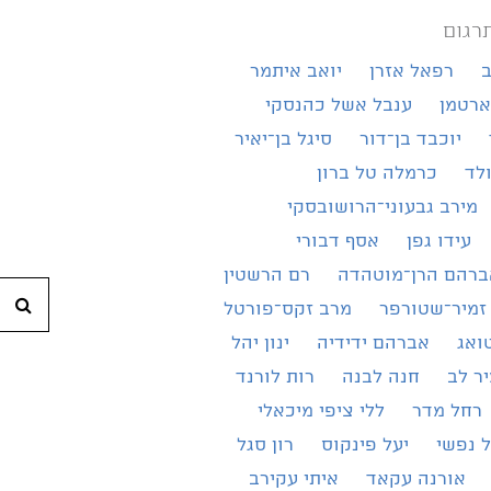
רגום
ב
רפאל אזרן
יואב איתמר
ארטמן
ענבל אשל כהנסקי
יוכבד בן־דור
סיגל בן־יאיר
ולד
כרמלה טל ברון
מירב גבעוני־הרושובסקי
עידו גפן
אסף דבורי
ברהם הרן־מוטהדה
רם הרשטין
חי
זמיר־שטורפר
מרב זקס־פורטל
ואג
אברהם ידידיה
ינון יהל
ר לב
חנה לבנה
רות לורנד
רחל מדר
ללי ציפי מיכאלי
 נפשי
יעל פינקוס
רון סגל
אורנה עקאד
איתי עקירב