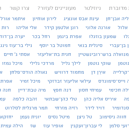
 מדוברת
ניוזלטר
מעוניינים לעזור?
צרו קשר
ת
ליה אבן־חן
עינת אבס אונציג
לירון אוחיון
איתמר אורל
אלול
אורנה אלוני
רונן אלטמן קידר
אלי אליהו
רות 
לו
שמעון בוזגלו
אפרת ביגמן
רחל בכר
יערה בן־דוד
ן בן־עברי
סיגלית בנאי
חמוטל בר יוסף
נילי בר־עוז גינג
נואלה ברש־רובינשטיין
חגית בת־אליעזר
אסתי ג׳ חיים
וטמן
שוקי גוטמן
לילך גליל
מרדכי גלילי
מיכל גמזו
קרלייה
אירֵן דן
מחמוד דרוויש
גאולה הודס־פלחן
א
 וייס־סימונדס
עילאי אליעזר זבדזקי
מיכל זמיר
אפרת 
לה חכימי
עמיחי חסון
דנה חפץ
מיה טבת־דיין
חנה ט
פה
איריס אליה כהן
טלי כהן־שבתאי
זהבה כלפה
עמי
סנדומיר
דויד לידר
רזיה מזרחי
תמר מרגלית לסלרוט
חווה ניסימוב
טל ניצן
מיטל נסים
יונית נעמן
יחזקאל
ועי סלמן
לי עברון־ועקנין
אופיר עוז
שז
הילה עמית