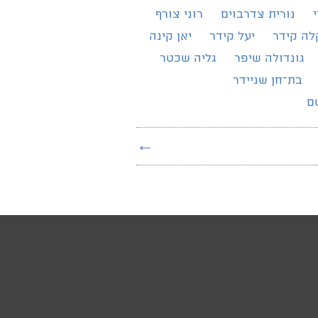
נורית צדרבוים
רוני צורף
לה קידר
יעל קידר
יאן קינה
גונדולה שיפר
גליה שכטר
בת־חן שניידר
ם
←