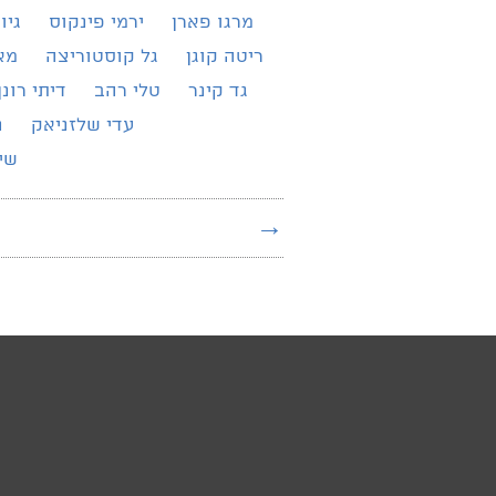
מרגו פארן
ירמי פינקוס
גיו
ריטה קוגן
גל קוסטוריצה
מא
גד קינר
טלי רהב
דיתי רונן
עדי שלזניאק
נ
שירת 
→