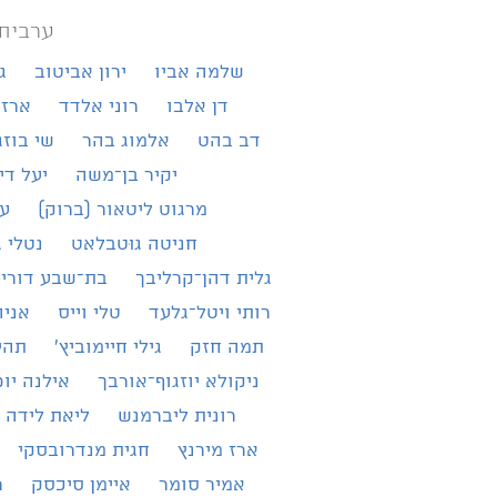
ערבית
שלמה אביו
ירון אביטוב
ג
דן אלבו
רוני אלדד
ארז 
דב בהט
אלמוג בהר
שי בוזג
יקיר בן־משה
יעל די
מרגוט ליטאור (ברוק)
עמ
חניטה גוּטבלאט
נטלי ג
גלית דהן־קרליבך
בת־שבע דורי־
רותי ויטל־גלעד
טלי וייס
אניה
תמה חזק
גילי חיימוביץ'
תהי
ניקולא יוזגוף־אורבך
אילנה יו
רונית ליברמנש
ליאת לידה 
ארז מירנץ
חגית מנדרובסקי
אמיר סומר
איימן סיכסק
ר