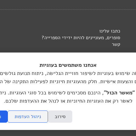
כתבו עלינו
סופרים, מעוניינים להיות ידידי הספרייה?
קשר
אנחנו משתמשים בעוגיות
 שימוש בעוגיות לשיפור חוויית הגלישה, ניתוח תנועת גולשים
 והצעות אישיות. חלק מהעוגיות חיוניות לפעילות התקינה של ה
העברית בברלין:
“מאשר הכול”
, הינכם מסכימים לשימוש בכל סוגי העוגיות. נית
hasifriya.berl
לאשר רק את העוגיות החיוניות או לנהל את ההעדפות שלכם.
גרפי
סירוב
ניהול העדפות
מ
 מתוך האתר, ללא הסכמה מראש ובכתב שלי ושל היוצרים