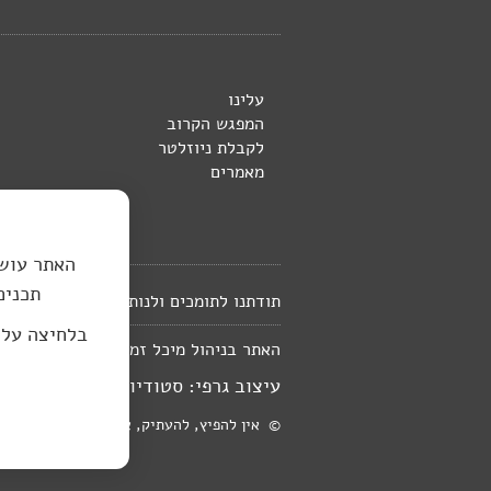
עלינו
המפגש הקרוב
לקבלת ניוזלטר
מאמרים
האתר עושה
תכנים
תודתנו לתומכים ולנותני החסות לספרייה 
בלחיצה על
in@gmail.com
האתר בניהול מיכל זמיר
עיצוב גרפי: סטודיו יעל רוזן, עיצוב 
© אין להפיץ, להעתיק, או לפרסם חומר כלשהו