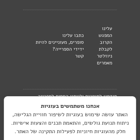
עלינו
המפגש
כתבו עלינו
הקרוב
סופרים, מעוניינים להיות
לקבלת
ידידי הספרייה?
ניוזלטר
קשר
מאמרים
תודתנו לתומכים ולנותני החסות לספרייה
אנחנו משתמשים בעוגיות
העברית בברלין:
האתר עושה שימוש בעוגיות לשיפור חוויית הגלישה,
האתר בניהול מיכל
ניתוח תנועת גולשים, והתאמת תכנים והצעות אישיות.
hasifriya.berlin@gmail.com
זמיר
חלק מהעוגיות חיוניות לפעילות התקינה של האתר.
עיצוב גרפי: סטודיו יעל רוזן, עיצוב גרפי