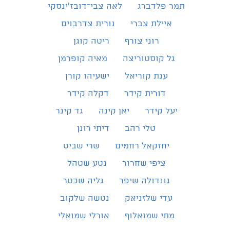
תמר פלדברג
לאה צבי־דובז׳ינסקי
איילת צברי
נורית צדרבוים
רוני צורף
ריטה קוגן
גל קוסטוריצה
מאיה קופרמן
ענת קוריאל
ישעיהו קורן
דורית קידר
דקלה קידר
יעל קידר
יאן קינה
גד קינר
טלי רהב
דיתי רונן
יחזקאל רחמים
שרי שביט
ציפי שחרור
נטע שטהל
גונדולה שיפר
גליה שכטר
עדי שלזניאק
נטשה שלקוב
מתי שמואלוף
אורלי שמואלי