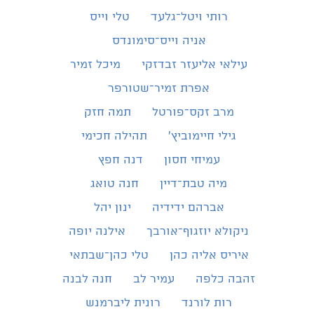
רותי ויטל־גלעד
טלי וייס
אניה וייס־סימונדס
עילאי אליעזר זבדזקי
מיכל זמיר
אפרת זמיר־שטורפר
מרב זקס־פורטל
תמה חזק
גילי חיימוביץ'
תהילה חכימי
עמיחי חסון
דנה חפץ
מיה טבת־דיין
חנה טואג
אברהם ידידיה
ינון יהל
ניקולא יוזגוף־אורבך
אילנה יופה
איריס אליה כהן
טלי כהן־שבתאי
זהבה כלפה
עמיר לב
חנה לבנה
רות לורנד
רונית ליברמנש