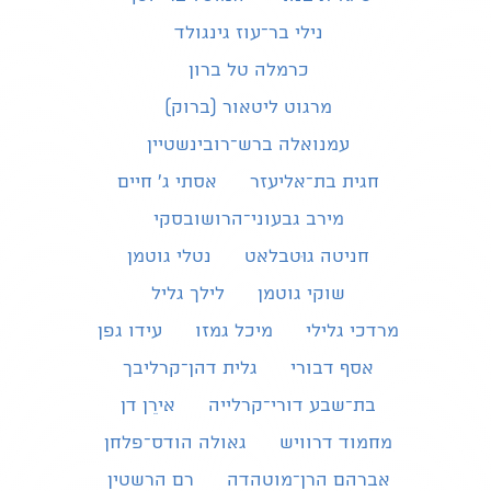
נילי בר־עוז גינגולד
כרמלה טל ברון
מרגוט ליטאור (ברוק)
עמנואלה ברש־רובינשטיין
חגית בת־אליעזר
אסתי ג׳ חיים
מירב גבעוני־הרושובסקי
חניטה גוּטבלאט
נטלי גוטמן
שוקי גוטמן
לילך גליל
מרדכי גלילי
מיכל גמזו
עידו גפן
אסף דבורי
גלית דהן־קרליבך
בת־שבע דורי־קרלייה
אירֵן דן
מחמוד דרוויש
גאולה הודס־פלחן
אברהם הרן־מוטהדה
רם הרשטין