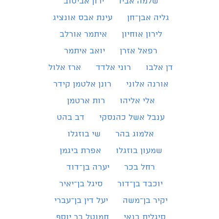
שלמה אביו
ירון אביטוב
גליה אבן־חן
עינת אבס אונציג
לירון אוחיון
איתמר אורלב
רפאל אזרן
יואב איתמר
דן אלבו
רוני אלדד
ארז אלול
אורנה אלוני
רונן אלטמן קידר
אלי אליהו
רות ארטמן
ענבל אשל כהנסקי
דב בהט
אלמוג בהר
שי בוזגלו
שמעון בוזגלו
אפרת ביגמן
רחל בכר
יערה בן־דוד
יוכבד בן־דור
סיגל בן־יאיר
יקיר בן־משה
יעל דין בן־עברי
סיגלית בנאי
חמוטל בר יוסף