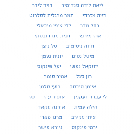
ליאת לידה סנדומיר
דויד לידר
רזיה מזרחי
תמר מרגלית לסלרוט
רחל מדר
ללי ציפי מיכאלי
ארז מירנץ
חגית מנדרובסקי
חווה ניסימוב
טל ניצן
מיטל נסים
יונית נעמן
יחזקאל נפשי
יעל פינקוס
רון סגל
אמיר סומר
איימן סיכסק
רועי סלמן
לי עברון־ועקנין
אופיר עוז
שז
הילה עמית
אורנה עקאד
איתי עקירב
מרגו פארן
ירמי פינקוס
גיורא פישר