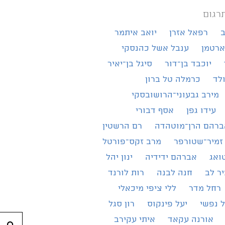
רגום
ב
רפאל אזרן
יואב איתמר
ארטמן
ענבל אשל כהנסקי
יוכבד בן־דור
סיגל בן־יאיר
ולד
כרמלה טל ברון
מירב גבעוני־הרושובסקי
עידו גפן
אסף דבורי
ברהם הרן־מוטהדה
רם הרשטין
זמיר־שטורפר
מרב זקס־פורטל
ואג
אברהם ידידיה
ינון יהל
ר לב
חנה לבנה
רות לורנד
רחל מדר
ללי ציפי מיכאלי
 נפשי
יעל פינקוס
רון סגל
אורנה עקאד
איתי עקירב
חי