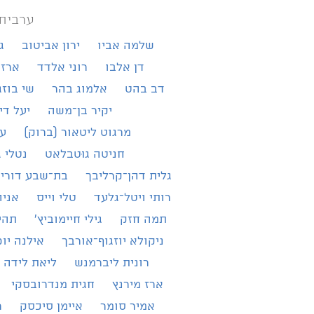
ערבית
שלמה אביו
ירון אביטוב
ג
דן אלבו
רוני אלדד
ארז 
דב בהט
אלמוג בהר
שי בוזג
יקיר בן־משה
יעל די
מרגוט ליטאור (ברוק)
עמ
חניטה גוּטבלאט
נטלי ג
גלית דהן־קרליבך
בת־שבע דורי־
רותי ויטל־גלעד
טלי וייס
אניה
תמה חזק
גילי חיימוביץ'
תהי
ניקולא יוזגוף־אורבך
אילנה יו
רונית ליברמנש
ליאת לידה 
ארז מירנץ
חגית מנדרובסקי
אמיר סומר
איימן סיכסק
ר