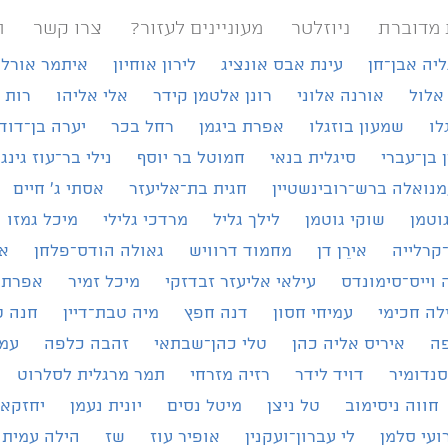
 מדוברת
ניוזלטר
מעוניינים לעזור?
צרו קשר
ת
ליה אבן־חן
עינת אבס אונציג
לירון אוחיון
איתמר אורל
אלול
אורנה אלוני
רונן אלטמן קידר
אלי אליהו
רות 
לו
שמעון בוזגלו
אפרת ביגמן
רחל בכר
יערה בן־דוד
ן בן־עברי
סיגלית בנאי
חמוטל בר יוסף
נילי בר־עוז גינג
נואלה ברש־רובינשטיין
חגית בת־אליעזר
אסתי ג׳ חיים
וטמן
שוקי גוטמן
לילך גליל
מרדכי גלילי
מיכל גמזו
קרלייה
אירֵן דן
מחמוד דרוויש
גאולה הודס־פלחן
א
 וייס־סימונדס
עילאי אליעזר זבדזקי
מיכל זמיר
אפרת 
לה חכימי
עמיחי חסון
דנה חפץ
מיה טבת־דיין
חנה ט
פה
איריס אליה כהן
טלי כהן־שבתאי
זהבה כלפה
עמי
סנדומיר
דויד לידר
רזיה מזרחי
תמר מרגלית לסלרוט
חווה ניסימוב
טל ניצן
מיטל נסים
יונית נעמן
יחזקאל
ועי סלמן
לי עברון־ועקנין
אופיר עוז
שז
הילה עמית