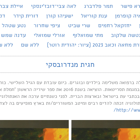
רא פישר
תמר פלדברג
לאה צבי־דובז׳ינסקי
איילת צברי
יה קופרמן
ענת קוריאל
ישעיהו קורן
דורית קידר
דק
יחזקאל רחמים
שרי שביט
ציפי שחרור
נטע שטהל
טשה שלקוב
מתי שמואלוף
אורלי שמואלי
עדנה שמש
מחאה וכאב 2023 (ציור: יהודית רוטר)
ללא שם
ללא ש
חגית מנדרובסקי
י, ילידת 1971. שנים טיפלה ברפואה משלימה בילדים ובוגרים. כיום עובדת עם הגיל השל
הספר לקולנוע וטלוויזיה ע"ש סם שפיגל במגמת תסריטאות. הוציאה בש
כתבי עת בישראל ובארצות הברית. לפני כשנתיים ערכה את האנתולוגיה
ולוגיה זכתה להדים רבים ומיטב המשוררים/ות בארץ מופיעים בה לצד מ
http://ww