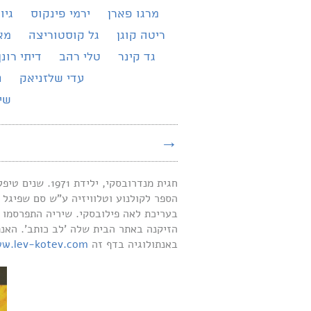
מרגו פארן
ירמי פינקוס
גיו
ריטה קוגן
גל קוסטוריצה
מא
גד קינר
טלי רהב
דיתי רונן
עדי שלזניאק
נ
שירת 
→
חגית מנדרובסק
בעריכת לאה פילובסקי. שיריה התפרסמו ב
הזיקנה באתר הבית שלה 'לב כותב'. האנת
באנתולוגיה בדף זה
w.lev-kotev.com/