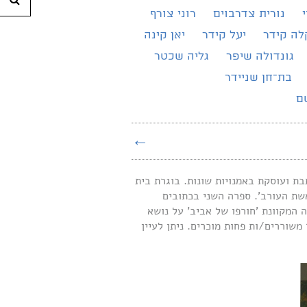
נורית צדרבוים
רוני צורף
לה קידר
יעל קידר
יאן קינה
גונדולה שיפר
גליה שכטר
בת־חן שניידר
ם
←
ישי. כותבת ועוסקת באמנויות שונות. בוגרת בית
נת 2016 את ספר שיריה הראשון 'חמלת אשת העורב'. ספרה השני בכתובים
 המקוונת 'חורפו של אביב' על נושא
שוררים/ות פחות מוכרים. ניתן לעיין