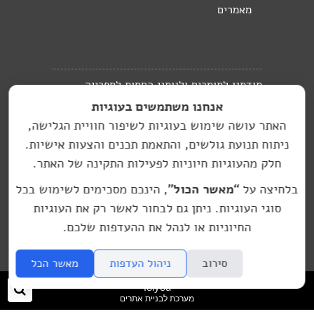
מאמרים
תודתנו לתומכים ולנותני החסות לספרייה
אנחנו משתמשים בעוגיות
העברית בברלין:
האתר עושה שימוש בעוגיות לשיפור חוויית הגלישה,
האתר בניהול מיכל
ניתוח תנועת גולשים, והתאמת תכנים והצעות אישיות.
hasifriya.berlin@gmail.com
זמיר
חלק מהעוגיות חיוניות לפעילות התקינה של האתר.
עיצוב גרפי: סטודיו יעל רוזן, עיצוב גרפי
בלחיצה על
“מאשר הכול”
, הינכם מסכימים לשימוש בכל
© אין להפיץ, להעתיק, או לפרסם חומר כלשהו מתוך
סוגי העוגיות. ניתן גם לבחור לאשר רק את העוגיות
האתר, ללא הסכמה מראש ובכתב שלי ושל היוצרים
החיוניות או לנהל את ההעדפות שלכם.
סירוב
ניהול העדפות
מאשר הכל
folyou
חיפ
מערכת לבניית אתרים