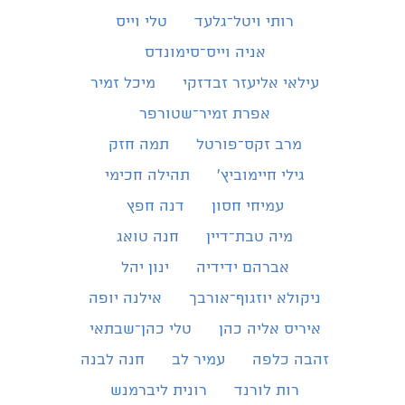
רותי ויטל־גלעד
טלי וייס
אניה וייס־סימונדס
עילאי אליעזר זבדזקי
מיכל זמיר
אפרת זמיר־שטורפר
מרב זקס־פורטל
תמה חזק
גילי חיימוביץ'
תהילה חכימי
עמיחי חסון
דנה חפץ
מיה טבת־דיין
חנה טואג
אברהם ידידיה
ינון יהל
ניקולא יוזגוף־אורבך
אילנה יופה
איריס אליה כהן
טלי כהן־שבתאי
זהבה כלפה
עמיר לב
חנה לבנה
רות לורנד
רונית ליברמנש