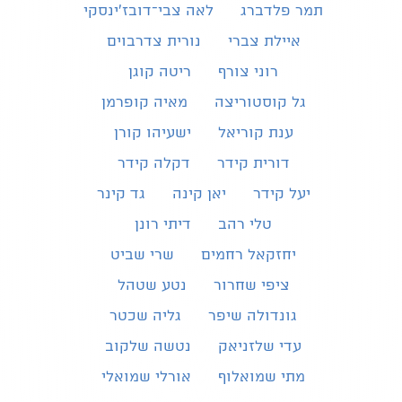
תמר פלדברג
לאה צבי־דובז׳ינסקי
איילת צברי
נורית צדרבוים
רוני צורף
ריטה קוגן
גל קוסטוריצה
מאיה קופרמן
ענת קוריאל
ישעיהו קורן
דורית קידר
דקלה קידר
יעל קידר
יאן קינה
גד קינר
טלי רהב
דיתי רונן
יחזקאל רחמים
שרי שביט
ציפי שחרור
נטע שטהל
גונדולה שיפר
גליה שכטר
עדי שלזניאק
נטשה שלקוב
מתי שמואלוף
אורלי שמואלי