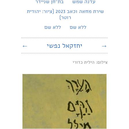
עדנה שמש
בת־חן שניידר
שירת מחאה וכאב 2023 (ציור: יהודית
רוטר)
ללא שם
ללא שם
→
יחזקאל נפשי
←
צילום: הילית כדורי