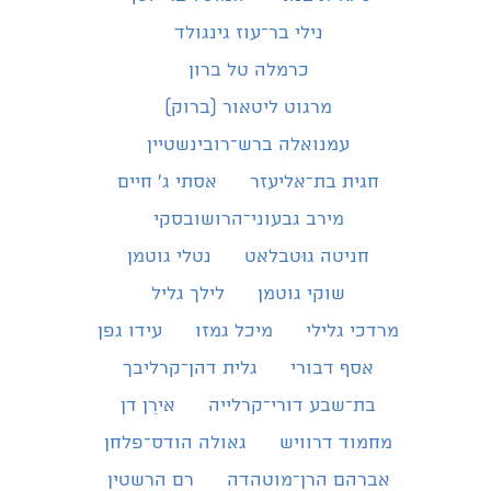
נילי בר־עוז גינגולד
כרמלה טל ברון
מרגוט ליטאור (ברוק)
עמנואלה ברש־רובינשטיין
חגית בת־אליעזר
אסתי ג׳ חיים
מירב גבעוני־הרושובסקי
חניטה גוּטבלאט
נטלי גוטמן
שוקי גוטמן
לילך גליל
מרדכי גלילי
מיכל גמזו
עידו גפן
אסף דבורי
גלית דהן־קרליבך
בת־שבע דורי־קרלייה
אירֵן דן
מחמוד דרוויש
גאולה הודס־פלחן
אברהם הרן־מוטהדה
רם הרשטין