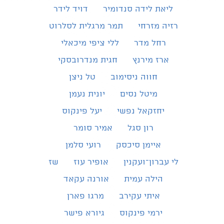
ליאת לידה סנדומיר
דויד לידר
רזיה מזרחי
תמר מרגלית לסלרוט
רחל מדר
ללי ציפי מיכאלי
ארז מירנץ
חגית מנדרובסקי
חווה ניסימוב
טל ניצן
מיטל נסים
יונית נעמן
יחזקאל נפשי
יעל פינקוס
רון סגל
אמיר סומר
איימן סיכסק
רועי סלמן
לי עברון־ועקנין
אופיר עוז
שז
הילה עמית
אורנה עקאד
איתי עקירב
מרגו פארן
ירמי פינקוס
גיורא פישר