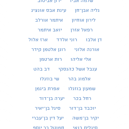
שלמה אביו
ירון אביטוב
גליה אבן־חן
עינת אבס אונציג
לירון אוחיון
איתמר אורלב
רפאל אזרן
יואב איתמר
דן אלבו
רוני אלדד
ארז אלול
אורנה אלוני
רונן אלטמן קידר
אלי אליהו
רות ארטמן
ענבל אשל כהנסקי
דב בהט
אלמוג בהר
שי בוזגלו
שמעון בוזגלו
אפרת ביגמן
רחל בכר
יערה בן־דוד
יוכבד בן־דור
סיגל בן־יאיר
יקיר בן־משה
יעל דין בן־עברי
סיגלית בנאי
חמוטל בר יוסף