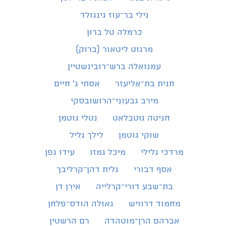
נילי בר־עוז גינגולד
כרמלה טל ברון
מרגוט ליטאור (ברוק)
עמנואלה ברש־רובינשטיין
חגית בת־אליעזר
אסתי ג׳ חיים
מירב גבעוני־הרושובסקי
חניטה גוּטבלאט
נטלי גוטמן
שוקי גוטמן
לילך גליל
מרדכי גלילי
מיכל גמזו
עידו גפן
אסף דבורי
גלית דהן־קרליבך
בת־שבע דורי־קרלייה
אירֵן דן
מחמוד דרוויש
גאולה הודס־פלחן
אברהם הרן־מוטהדה
רם הרשטין