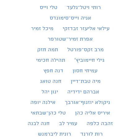
רותי ויטל־גלעד
טלי וייס
אניה וייס־סימונדס
עילאי אליעזר זבדזקי
מיכל זמיר
אפרת זמיר־שטורפר
מרב זקס־פורטל
תמה חזק
גילי חיימוביץ'
תהילה חכימי
עמיחי חסון
דנה חפץ
מיה טבת־דיין
חנה טואג
אברהם ידידיה
ינון יהל
ניקולא יוזגוף־אורבך
אילנה יופה
איריס אליה כהן
טלי כהן־שבתאי
זהבה כלפה
עמיר לב
חנה לבנה
רות לורנד
רונית ליברמנש