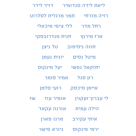
ליאת לידה סנדומיר
דויד לידר
רזיה מזרחי
תמר מרגלית לסלרוט
רחל מדר
ללי ציפי מיכאלי
ארז מירנץ
חגית מנדרובסקי
חווה ניסימוב
טל ניצן
מיטל נסים
יונית נעמן
יחזקאל נפשי
יעל פינקוס
רון סגל
אמיר סומר
איימן סיכסק
רועי סלמן
לי עברון־ועקנין
אופיר עוז
שז
הילה עמית
אורנה עקאד
איתי עקירב
מרגו פארן
ירמי פינקוס
גיורא פישר