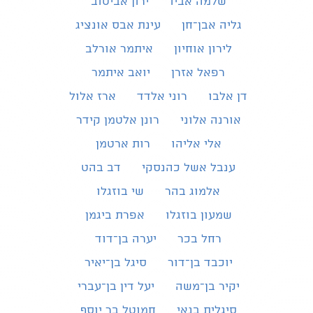
שלמה אביו
ירון אביטוב
גליה אבן־חן
עינת אבס אונציג
לירון אוחיון
איתמר אורלב
רפאל אזרן
יואב איתמר
דן אלבו
רוני אלדד
ארז אלול
אורנה אלוני
רונן אלטמן קידר
אלי אליהו
רות ארטמן
ענבל אשל כהנסקי
דב בהט
אלמוג בהר
שי בוזגלו
שמעון בוזגלו
אפרת ביגמן
רחל בכר
יערה בן־דוד
יוכבד בן־דור
סיגל בן־יאיר
יקיר בן־משה
יעל דין בן־עברי
סיגלית בנאי
חמוטל בר יוסף