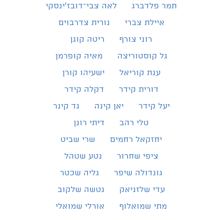
תמר פלדברג
לאה צבי־דובז׳ינסקי
איילת צברי
נורית צדרבוים
רוני צורף
ריטה קוגן
גל קוסטוריצה
מאיה קופרמן
ענת קוריאל
ישעיהו קורן
דורית קידר
דקלה קידר
יעל קידר
יאן קינה
גד קינר
טלי רהב
דיתי רונן
יחזקאל רחמים
שרי שביט
ציפי שחרור
נטע שטהל
גונדולה שיפר
גליה שכטר
עדי שלזניאק
נטשה שלקוב
מתי שמואלוף
אורלי שמואלי