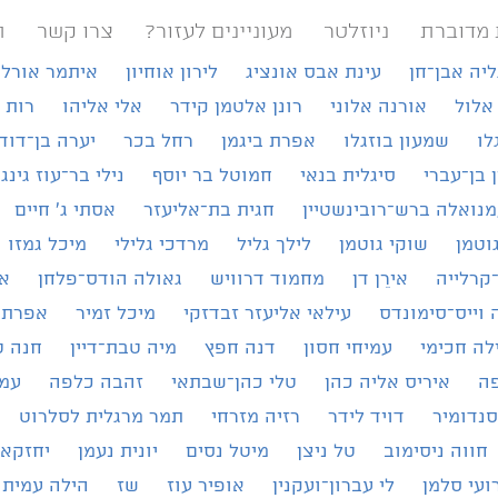
 מדוברת
ניוזלטר
מעוניינים לעזור?
צרו קשר
ת
ליה אבן־חן
עינת אבס אונציג
לירון אוחיון
איתמר אורל
אלול
אורנה אלוני
רונן אלטמן קידר
אלי אליהו
רות 
לו
שמעון בוזגלו
אפרת ביגמן
רחל בכר
יערה בן־דוד
ן בן־עברי
סיגלית בנאי
חמוטל בר יוסף
נילי בר־עוז גינג
נואלה ברש־רובינשטיין
חגית בת־אליעזר
אסתי ג׳ חיים
וטמן
שוקי גוטמן
לילך גליל
מרדכי גלילי
מיכל גמזו
קרלייה
אירֵן דן
מחמוד דרוויש
גאולה הודס־פלחן
א
 וייס־סימונדס
עילאי אליעזר זבדזקי
מיכל זמיר
אפרת 
לה חכימי
עמיחי חסון
דנה חפץ
מיה טבת־דיין
חנה ט
פה
איריס אליה כהן
טלי כהן־שבתאי
זהבה כלפה
עמי
סנדומיר
דויד לידר
רזיה מזרחי
תמר מרגלית לסלרוט
חווה ניסימוב
טל ניצן
מיטל נסים
יונית נעמן
יחזקאל
ועי סלמן
לי עברון־ועקנין
אופיר עוז
שז
הילה עמית