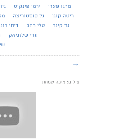
מרגו פארן
ירמי פינקוס
גיו
ריטה קוגן
גל קוסטוריצה
מא
גד קינר
טלי רהב
דיתי רונן
עדי שלזניאק
נ
שירת 
→
צילום: מיכה שמחון