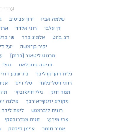
ערבית
שלמה אביו
ירון אביטוב
ג
דן אלבו
רוני אלדד
ארז 
דב בהט
אלמוג בהר
שי בוזג
יקיר בן־משה
יעל די
מרגוט ליטאור (ברוק)
עמ
חניטה גוּטבלאט
נטלי ג
גלית דהן־קרליבך
בת־שבע דורי־
רותי ויטל־גלעד
טלי וייס
אניה
תמה חזק
גילי חיימוביץ'
תהי
ניקולא יוזגוף־אורבך
אילנה יו
רונית ליברמנש
ליאת לידה 
ארז מירנץ
חגית מנדרובסקי
אמיר סומר
איימן סיכסק
ר