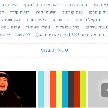
רא פישר
תמר פלדברג
לאה צבי־דובז׳ינסקי
איילת צברי
יה קופרמן
ענת קוריאל
ישעיהו קורן
דורית קידר
דק
יחזקאל רחמים
שרי שביט
ציפי שחרור
נטע שטהל
טשה שלקוב
מתי שמואלוף
אורלי שמואלי
עדנה שמש
מחאה וכאב 2023 (ציור: יהודית רוטר)
ללא שם
ללא ש
סיגלית בנאי