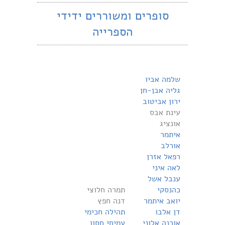
סופרים ומשוררים ידידי
הספרייה
שלמה אביו
גליה אבן-חן
ירון אביטוב
עינת אבס
אונציג
איתמר
אורלב
רפאל אזרן
לאה איני
ענבל אשל
כהנסקי
תמרה חלוצי
יואב איתמר
דנה חפץ
דן אלבו
תהילה חכימי
אורנה אלוני
עמיחי חסון