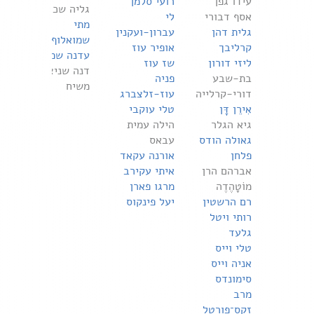
עידו גפן
רועי סלמן
גליה שכטר
אסף דבורי
לי
מתי
גלית דהן
עברון-ועקנין
שמואלוף
קרליבך
אופיר עוז
עדנה שמש
ליזי דורון
שז עוז
דנה שניצר
בת-שבע
פניה
משיח
דורי-קרלייה
עוז-זלצברג
אִירֵן דָּן
טלי עוקבי
גיא הגלר
הילה עמית
גאולה הודס
עבאס
פלחן
אורנה עקאד
אברהם הרן
איתי עקירב
מוֹטָהֶדֶה
מרגו פארן
רם הרשטין
יעל פינקוס
רותי ויטל
גלעד
טלי וייס
אניה וייס
סימונדס
מרב
זקס־פורטל