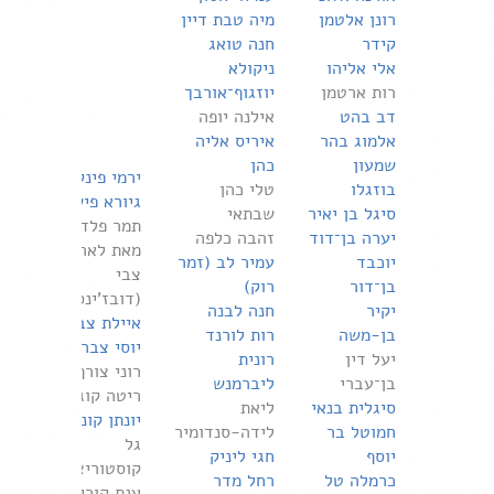
רונן אלטמן
מיה טבת דיין
קידר
חנה טואג
אלי אליהו
ניקולא
רות ארטמן
יוזגוף־אורבך
דב בהט
אילנה יופה
אלמוג בהר
איריס אליה
שמעון
כהן
ירמי פינקוס
בוזגלו
טלי כהן
גיורא פישר
סיגל בן יאיר
שבתאי
תמר פלדברג
יערה בן־דוד
זהבה כלפה
מאת לאה
יוכבד
עמיר לב (זמר
צבי
בן־דור
רוק)
(דובז'ינסקי)
יקיר
חנה לבנה
איילת צברי
בן-משה
רות לורנד
יוסי צברי
יעל דין
רונית
רוני צורף
בן־עברי
ליברמנש
ריטה קוגן
סיגלית בנאי
ליאת
יונתן קונדה
חמוטל בר
לידה-סנדומיר
גל
יוסף
חגי ליניק
קוסטוריצה
כרמלה טל
רחל מדר
ענת קוריאל