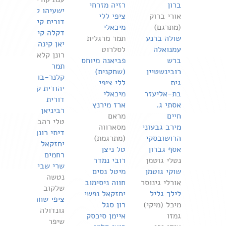
ברון
רזיה מזרחי
ישעיהו קורן
אורי ברוק
ציפי ללי
דורית קידר
(מתרגם)
מיכאלי
דקלה קידר
שולה ברנע
תמר מרגלית
יאן קינה
עמנואלה
לסלרוט
רונן קלאס
ברש
פביאנה מיוחס
תמר
רובינשטיין
(שחקנית)
קלנר-בוקי
גית
ללי ציפי
יהודית קציר
בת-אליעזר
מיכאלי
דורית
אסתי ג.
ארז מירנץ
רביניאן
חיים
מראם
טלי רהב
מירב גבעוני
מסארווה
דיתי רונן
הרושובסקי
(מתרגמת)
יחזקאל
אסף גברון
טל ניצן
רחמים
נטלי גוטמן
רובי נמדר
שרי שביט
שוקי גוטמן
מיטל נסים
נטשה
אורלי גינוסר
חווה ניסימוב
שלקוב
לילך גליל
יחזקאל נפשי
ציפי שחרור
מיכל (מיקי)
רון סגל
גונדולה
גמזו
איימן סיכסק
שיפר