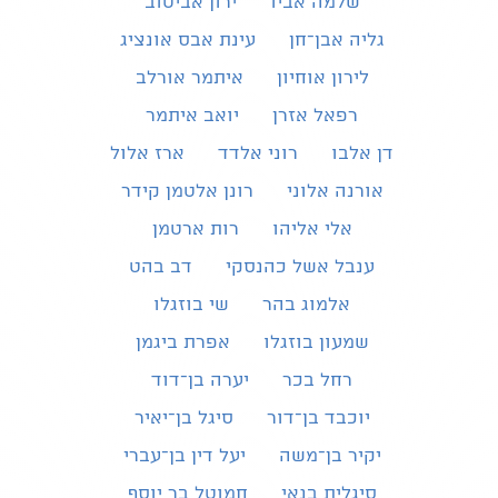
שלמה אביו
ירון אביטוב
גליה אבן־חן
עינת אבס אונציג
לירון אוחיון
איתמר אורלב
רפאל אזרן
יואב איתמר
דן אלבו
רוני אלדד
ארז אלול
אורנה אלוני
רונן אלטמן קידר
אלי אליהו
רות ארטמן
ענבל אשל כהנסקי
דב בהט
אלמוג בהר
שי בוזגלו
שמעון בוזגלו
אפרת ביגמן
רחל בכר
יערה בן־דוד
יוכבד בן־דור
סיגל בן־יאיר
יקיר בן־משה
יעל דין בן־עברי
סיגלית בנאי
חמוטל בר יוסף