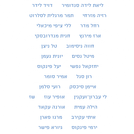
ליאת לידה סנדומיר
דויד לידר
רזיה מזרחי
תמר מרגלית לסלרוט
רחל מדר
ללי ציפי מיכאלי
ארז מירנץ
חגית מנדרובסקי
חווה ניסימוב
טל ניצן
מיטל נסים
יונית נעמן
יחזקאל נפשי
יעל פינקוס
רון סגל
אמיר סומר
איימן סיכסק
רועי סלמן
לי עברון־ועקנין
אופיר עוז
שז
הילה עמית
אורנה עקאד
איתי עקירב
מרגו פארן
ירמי פינקוס
גיורא פישר