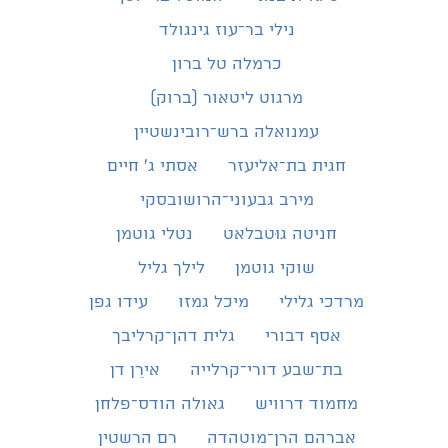
נילי בר־עוז גינגולד
כרמלה טל ברון
מרגוט ליטאור (ברוק)
עמנואלה ברש־רובינשטיין
חגית בת־אליעזר
אסתי ג׳ חיים
מירב גבעוני־הרושובסקי
חניטה גוּטבלאט
נטלי גוטמן
שוקי גוטמן
לילך גליל
מרדכי גלילי
מיכל גמזו
עידו גפן
אסף דבורי
גלית דהן־קרליבך
בת־שבע דורי־קרלייה
אירֵן דן
מחמוד דרוויש
גאולה הודס־פלחן
אברהם הרן־מוטהדה
רם הרשטין