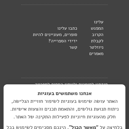
עלינו
המפגש
כתבו עלינו
הקרוב
סופרים, מעוניינים להיות
לקבלת
ידידי הספרייה?
ניוזלטר
קשר
מאמרים
תודתנו לתומכים ולנותני החסות לספרייה
אנחנו משתמשים בעוגיות
העברית בברלין:
האתר עושה שימוש בעוגיות לשיפור חוויית הגלישה,
האתר בניהול מיכל
ניתוח תנועת גולשים, והתאמת תכנים והצעות אישיות.
hasifriya.berlin@gmail.com
זמיר
חלק מהעוגיות חיוניות לפעילות התקינה של האתר.
עיצוב גרפי: סטודיו יעל רוזן, עיצוב גרפי
בלחיצה על
“מאשר הכול”
, הינכם מסכימים לשימוש בכל