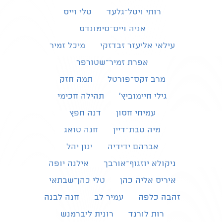
רותי ויטל־גלעד
טלי וייס
אניה וייס־סימונדס
עילאי אליעזר זבדזקי
מיכל זמיר
אפרת זמיר־שטורפר
מרב זקס־פורטל
תמה חזק
גילי חיימוביץ'
תהילה חכימי
עמיחי חסון
דנה חפץ
מיה טבת־דיין
חנה טואג
אברהם ידידיה
ינון יהל
ניקולא יוזגוף־אורבך
אילנה יופה
איריס אליה כהן
טלי כהן־שבתאי
זהבה כלפה
עמיר לב
חנה לבנה
רות לורנד
רונית ליברמנש