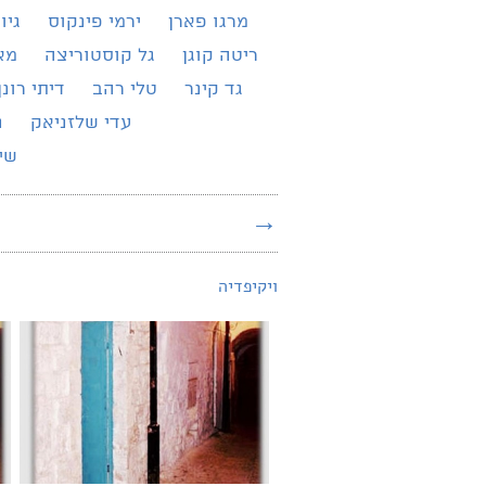
מרגו פארן
ירמי פינקוס
גיו
ריטה קוגן
גל קוסטוריצה
מא
גד קינר
טלי רהב
דיתי רונן
עדי שלזניאק
נ
שירת 
→
ויקיפדיה