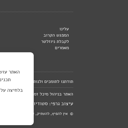
עלינו
המפגש הקרוב
לקבלת ניוזלטר
מאמרים
האתר עושה
תכנים
תודתנו לתומכים ולנותני החסות לספרייה 
בלחיצה על
in@gmail.com
האתר בניהול מיכל זמיר
עיצוב גרפי: סטודיו יעל רוזן, עיצוב 
© אין להפיץ, להעתיק, או לפרסם חומר כלשהו