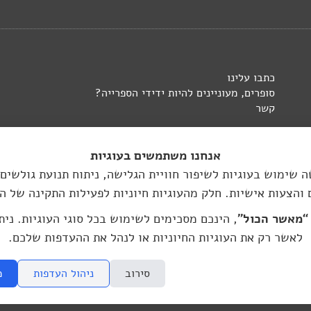
כתבו עלינו
סופרים, מעוניינים להיות ידידי הספרייה?
קשר
אנחנו משתמשים בעוגיות
 שימוש בעוגיות לשיפור חוויית הגלישה, ניתוח תנועת גולשים
 והצעות אישיות. חלק מהעוגיות חיוניות לפעילות התקינה של ה
העברית בברלין:
“מאשר הכול”
, הינכם מסכימים לשימוש בכל סוגי העוגיות. נית
hasifriya.berl
לאשר רק את העוגיות החיוניות או לנהל את ההעדפות שלכם.
גרפי
סירוב
ניהול העדפות
מ
 מתוך האתר, ללא הסכמה מראש ובכתב שלי ושל היוצרים