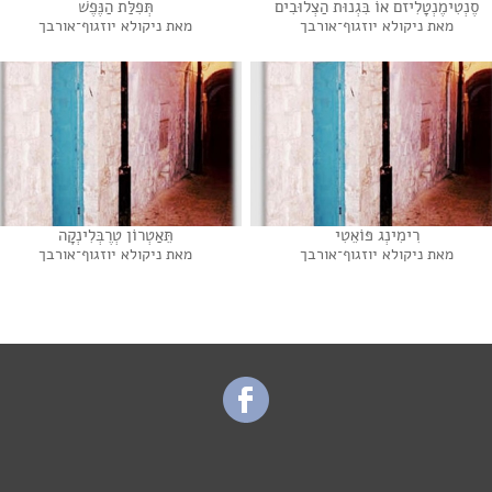
סֶנְטִימֶנְטָלִיזם אוֹ בִּגְנוּת הַצְלוּבִים
תְּפִלַּת הַנֶּפֶשׁ
מאת ניקולא יוזגוף־אורבך
מאת ניקולא יוזגוף־אורבך
רִימִינְג פּוֹאֵטִי
תֵּאַטְרוֹן טְרֶבְּלִינְקָה
מאת ניקולא יוזגוף־אורבך
מאת ניקולא יוזגוף־אורבך