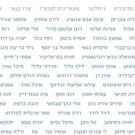
 מדוברת
ניוזלטר
מעוניינים לעזור?
צרו קשר
ת
ליה אבן־חן
עינת אבס אונציג
לירון אוחיון
איתמר אורל
אלול
אורנה אלוני
רונן אלטמן קידר
אלי אליהו
רות 
לו
שמעון בוזגלו
אפרת ביגמן
רחל בכר
יערה בן־דוד
ן בן־עברי
סיגלית בנאי
חמוטל בר יוסף
נילי בר־עוז גינג
נואלה ברש־רובינשטיין
חגית בת־אליעזר
אסתי ג׳ חיים
וטמן
שוקי גוטמן
לילך גליל
מרדכי גלילי
מיכל גמזו
קרלייה
אירֵן דן
מחמוד דרוויש
גאולה הודס־פלחן
א
 וייס־סימונדס
עילאי אליעזר זבדזקי
מיכל זמיר
אפרת 
לה חכימי
עמיחי חסון
דנה חפץ
מיה טבת־דיין
חנה ט
פה
איריס אליה כהן
טלי כהן־שבתאי
זהבה כלפה
עמי
סנדומיר
דויד לידר
רזיה מזרחי
תמר מרגלית לסלרוט
חווה ניסימוב
טל ניצן
מיטל נסים
יונית נעמן
יחזקאל
ועי סלמן
לי עברון־ועקנין
אופיר עוז
שז
הילה עמית