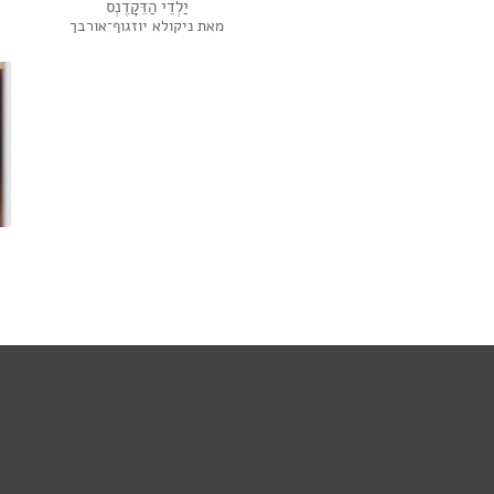
יַלְדֵי הַדֵּקָדֶנְס
מאת ניקולא יוזגוף־אורבך