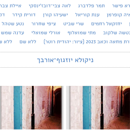
רא פישר
תמר פלדברג
לאה צבי־דובז׳ינסקי
איילת צברי
יה קופרמן
ענת קוריאל
ישעיהו קורן
דורית קידר
דק
יחזקאל רחמים
שרי שביט
ציפי שחרור
נטע שטהל
טשה שלקוב
מתי שמואלוף
אורלי שמואלי
עדנה שמש
מחאה וכאב 2023 (ציור: יהודית רוטר)
ללא שם
ללא ש
ניקולא יוזגוף־אורבך