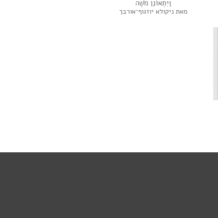
וַיִתְאוֹנֵן מֹשֶׁה
מאת ניקולא יוזגוף־אורבך