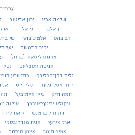
ערבית
שלמה אביו
ירון אביטוב
ג
דן אלבו
רוני אלדד
ארז 
דב בהט
אלמוג בהר
שי בוזג
יקיר בן־משה
יעל די
מרגוט ליטאור (ברוק)
עמ
חניטה גוּטבלאט
נטלי ג
גלית דהן־קרליבך
בת־שבע דורי־
רותי ויטל־גלעד
טלי וייס
אניה
תמה חזק
גילי חיימוביץ'
תהי
ניקולא יוזגוף־אורבך
אילנה יו
רונית ליברמנש
ליאת לידה 
ארז מירנץ
חגית מנדרובסקי
אמיר סומר
איימן סיכסק
ר