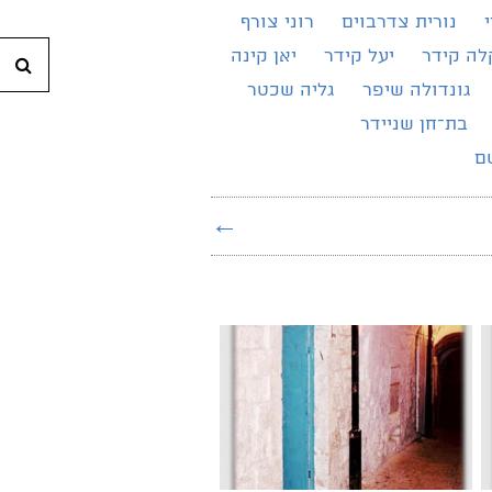
נורית צדרבוים
רוני צורף
חי
לה קידר
יעל קידר
יאן קינה
גונדולה שיפר
גליה שכטר
בת־חן שניידר
ם
←