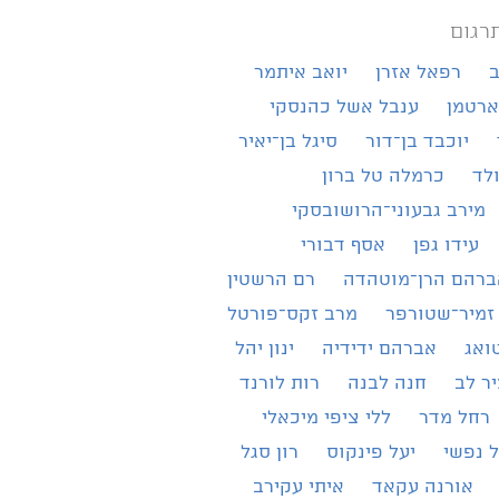
רגום
ב
רפאל אזרן
יואב איתמר
ארטמן
ענבל אשל כהנסקי
יוכבד בן־דור
סיגל בן־יאיר
ולד
כרמלה טל ברון
מירב גבעוני־הרושובסקי
עידו גפן
אסף דבורי
ברהם הרן־מוטהדה
רם הרשטין
זמיר־שטורפר
מרב זקס־פורטל
ואג
אברהם ידידיה
ינון יהל
ר לב
חנה לבנה
רות לורנד
רחל מדר
ללי ציפי מיכאלי
 נפשי
יעל פינקוס
רון סגל
אורנה עקאד
איתי עקירב