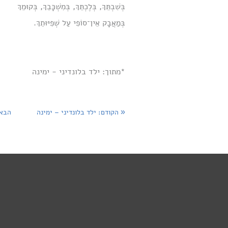
בְּשִׁבְתֵּךְ, בְּלֶכְתֵּךְ, בְּמִשְׁכָּבֵךְ, בְּקוּמֵךְ
בְּמַאֲבָק אֵין־סוֹפִי עַל שְׁפִיּוּתֵךְ.
*מתוך: ילד בלונדיני - ימינה
«
הקודם
: ילד בלונדיני – ימינה
הבא