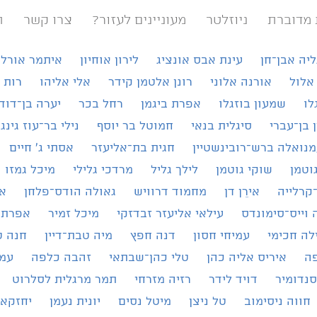
 מדוברת
ניוזלטר
מעוניינים לעזור?
צרו קשר
ת
ליה אבן־חן
עינת אבס אונציג
לירון אוחיון
איתמר אורל
אלול
אורנה אלוני
רונן אלטמן קידר
אלי אליהו
רות 
לו
שמעון בוזגלו
אפרת ביגמן
רחל בכר
יערה בן־דוד
ן בן־עברי
סיגלית בנאי
חמוטל בר יוסף
נילי בר־עוז גינג
נואלה ברש־רובינשטיין
חגית בת־אליעזר
אסתי ג׳ חיים
וטמן
שוקי גוטמן
לילך גליל
מרדכי גלילי
מיכל גמזו
קרלייה
אירֵן דן
מחמוד דרוויש
גאולה הודס־פלחן
א
 וייס־סימונדס
עילאי אליעזר זבדזקי
מיכל זמיר
אפרת 
לה חכימי
עמיחי חסון
דנה חפץ
מיה טבת־דיין
חנה ט
פה
איריס אליה כהן
טלי כהן־שבתאי
זהבה כלפה
עמי
סנדומיר
דויד לידר
רזיה מזרחי
תמר מרגלית לסלרוט
חווה ניסימוב
טל ניצן
מיטל נסים
יונית נעמן
יחזקאל