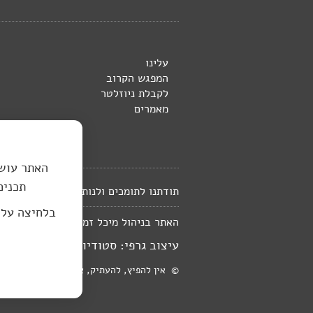
עלינו
המפגש הקרוב
לקבלת ניוזלטר
מאמרים
האתר עושה
תכנים
תודתנו לתומכים ולנותני החסות לספרייה 
בלחיצה על
in@gmail.com
האתר בניהול מיכל זמיר
עיצוב גרפי: סטודיו יעל רוזן, עיצוב 
© אין להפיץ, להעתיק, או לפרסם חומר כלשהו