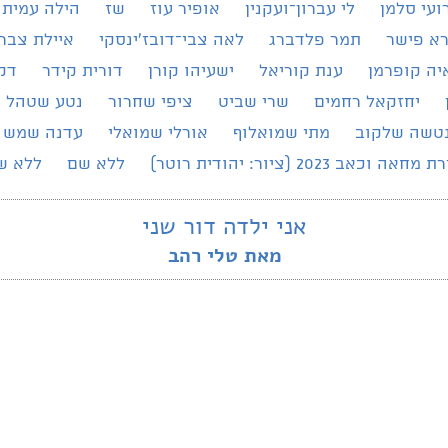
ועי סלמן
לי עברון־ועקנין
אופיר עוז
שז
הילה עמית
רא פישר
תמר פלדברג
לאה צבי־דובז׳ינסקי
איילת צברי
יה קופרמן
ענת קוריאל
ישעיהו קורן
דורית קידר
דק
יחזקאל רחמים
שרי שביט
ציפי שחרור
נטע שטהל
טשה שלקוב
מתי שמואלוף
אורלי שמואלי
עדנה שמש
מחאה וכאב 2023 (ציור: יהודית רוטר)
ללא שם
ללא ש
אני ילדה דור שני
מאת טלי רהב