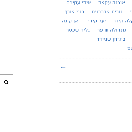
אורנה עקאד
איתי עקירב
נורית צדרבוים
רוני צורף
לה קידר
יעל קידר
יאן קינה
גונדולה שיפר
גליה שכטר
בת־חן שניידר
ם
←
חי