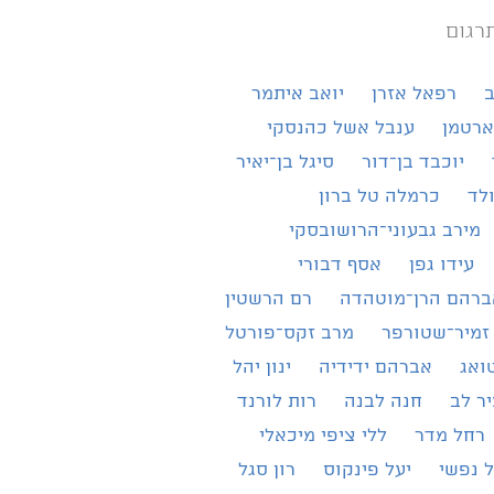
רגום
ב
רפאל אזרן
יואב איתמר
ארטמן
ענבל אשל כהנסקי
יוכבד בן־דור
סיגל בן־יאיר
ולד
כרמלה טל ברון
מירב גבעוני־הרושובסקי
עידו גפן
אסף דבורי
ברהם הרן־מוטהדה
רם הרשטין
זמיר־שטורפר
מרב זקס־פורטל
ואג
אברהם ידידיה
ינון יהל
ר לב
חנה לבנה
רות לורנד
רחל מדר
ללי ציפי מיכאלי
 נפשי
יעל פינקוס
רון סגל