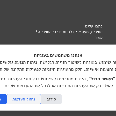
כתבו עלינו
סופרים, מעוניינים להיות ידידי הספרייה?
קשר
אנחנו משתמשים בעוגיות
 שימוש בעוגיות לשיפור חוויית הגלישה, ניתוח תנועת גולשים
 והצעות אישיות. חלק מהעוגיות חיוניות לפעילות התקינה של ה
העברית בברלין:
“מאשר הכול”
, הינכם מסכימים לשימוש בכל סוגי העוגיות. נית
hasifriya.berl
לאשר רק את העוגיות החיוניות או לנהל את ההעדפות שלכם.
גרפי
סירוב
ניהול העדפות
מ
 מתוך האתר, ללא הסכמה מראש ובכתב שלי ושל היוצרים