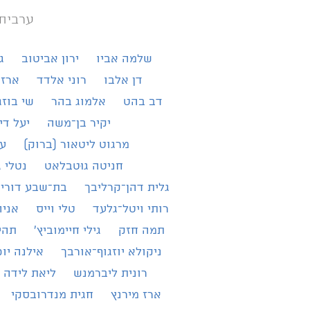
ערבית
שלמה אביו
ירון אביטוב
ג
דן אלבו
רוני אלדד
ארז 
דב בהט
אלמוג בהר
שי בוזג
יקיר בן־משה
יעל די
מרגוט ליטאור (ברוק)
עמ
חניטה גוּטבלאט
נטלי ג
גלית דהן־קרליבך
בת־שבע דורי־
רותי ויטל־גלעד
טלי וייס
אניה
תמה חזק
גילי חיימוביץ'
תהי
ניקולא יוזגוף־אורבך
אילנה יו
רונית ליברמנש
ליאת לידה 
ארז מירנץ
חגית מנדרובסקי