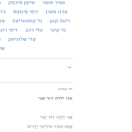
אמיר סומר
איימן סיכסק
ר
מרגו פארן
ירמי פינקוס
גיו
ריטה קוגן
גל קוסטוריצה
מא
גד קינר
טלי רהב
דיתי רונן
עדי שלזניאק
נ
שירת 
→
<<
בחזרה
אני
ילדה
דור
שני
אֲנִי יַלְדָּה דּוֹר שֵׁנִי
אַחַת מֵעוֹד מִילְיוֹנֵי יְלָדִים