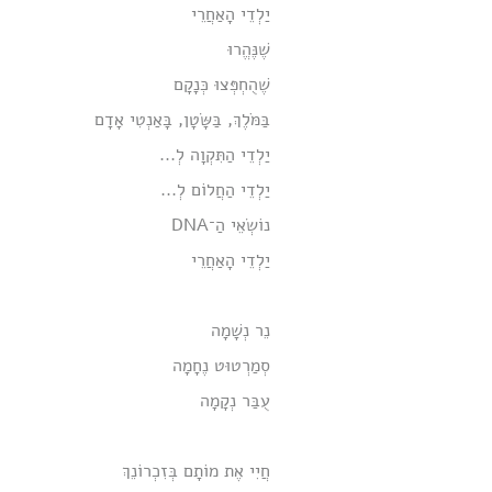
יַלְדֵי הָאַחֲרֵי
שֶׁנֶּהֱרוּ
שֶׁהֻחְפְּצוּ כְּנָקָם
בַּמֹּלֶךְ, בַּשָּׂטָן, בָּאַנְטִי אָדָם
יַלְדֵי הַתִּקְוָה לְ...
יַלְדֵי הַחֲלוֹם לְ...
נוֹשְׂאֵי הַ־DNA
יַלְדֵי הָאַחֲרֵי
נֵר נְשָׁמָה
סְמַרְטוּט נֶחָמָה
עֻבַּר נְקָמָה
חֲיִי אֶת מוֹתָם בְּזִכְרוֹנֵךְ