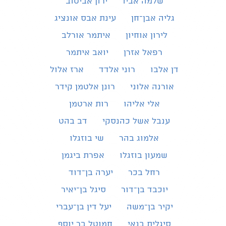
שלמה אביו
ירון אביטוב
גליה אבן־חן
עינת אבס אונציג
לירון אוחיון
איתמר אורלב
רפאל אזרן
יואב איתמר
דן אלבו
רוני אלדד
ארז אלול
אורנה אלוני
רונן אלטמן קידר
אלי אליהו
רות ארטמן
ענבל אשל כהנסקי
דב בהט
אלמוג בהר
שי בוזגלו
שמעון בוזגלו
אפרת ביגמן
רחל בכר
יערה בן־דוד
יוכבד בן־דור
סיגל בן־יאיר
יקיר בן־משה
יעל דין בן־עברי
סיגלית בנאי
חמוטל בר יוסף