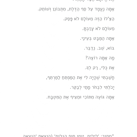
אַתָּה נֶעֱמָד עַל סַף הַדֶּלֶת, מִתְבּוֹנֵן וְשׁוֹתֵק.
הַצֵּ'לוֹ הַזֶּה מֵעוֹלָם לֹא פָּסַק.
מֵעוֹלָם לֹא עָזַבְתָּ.
אַתָּה הַמַּבָּט בְּעֵינַי.
בּוֹא, שֵׁב. נְדַבֵּר.
מָה אַתָּה רוֹצֶה?
אֶת כֻּלִּי, רַק לְךָ.
חָשַׁבְתִּי שֶׁהָיָה לִי אֶת הַמַּפְתֵּחַ לַמַּרְתֵּף,
יָכֹלְתִּי לִבְחֹר מָתַי לְבַקֵּר.
אַתָּה גּוֹעֶה מִתּוֹכִי וּמֵצִיף אֶת הַמִּטְבָּח.
*מתוך: ׳לילית, יומן חוף הגלות׳ (הוצאת ׳הוצאה