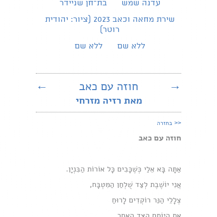
עדנה שמש
בת־חן שניידר
שירת מחאה וכאב 2023 (ציור: יהודית
רוטר)
ללא שם
ללא שם
→
חוזה עם כאב
←
מאת רזיה מזרחי
<<
בחזרה
חוזה עם כאב
אַתָּה בָּא אֵלַי כְּשֶׁכָּבִים כָּל אוֹרוֹת הַבִּנְיָן.
אֲנִי יוֹשֶׁבֶת לְצַד שֻׁלְחַן הַמִּטְבָּח,
צְלָלֵי הַנֵּר רוֹקְדִים לָרוּחַ
אֶת הֱיוֹתָם הַצַּד הָאַחֵר.