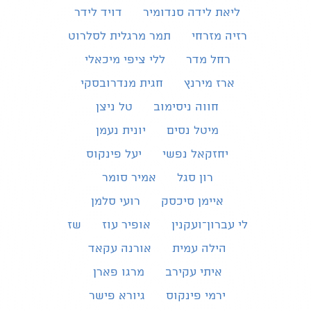
ליאת לידה סנדומיר
דויד לידר
רזיה מזרחי
תמר מרגלית לסלרוט
רחל מדר
ללי ציפי מיכאלי
ארז מירנץ
חגית מנדרובסקי
חווה ניסימוב
טל ניצן
מיטל נסים
יונית נעמן
יחזקאל נפשי
יעל פינקוס
רון סגל
אמיר סומר
איימן סיכסק
רועי סלמן
לי עברון־ועקנין
אופיר עוז
שז
הילה עמית
אורנה עקאד
איתי עקירב
מרגו פארן
ירמי פינקוס
גיורא פישר