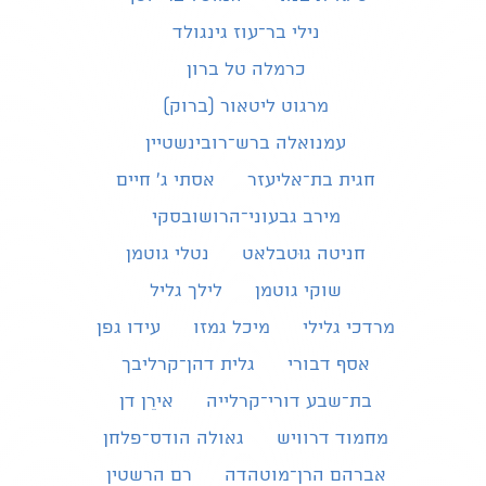
נילי בר־עוז גינגולד
כרמלה טל ברון
מרגוט ליטאור (ברוק)
עמנואלה ברש־רובינשטיין
חגית בת־אליעזר
אסתי ג׳ חיים
מירב גבעוני־הרושובסקי
חניטה גוּטבלאט
נטלי גוטמן
שוקי גוטמן
לילך גליל
מרדכי גלילי
מיכל גמזו
עידו גפן
אסף דבורי
גלית דהן־קרליבך
בת־שבע דורי־קרלייה
אירֵן דן
מחמוד דרוויש
גאולה הודס־פלחן
אברהם הרן־מוטהדה
רם הרשטין