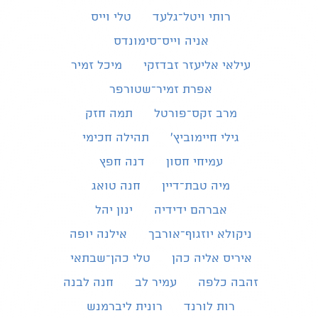
רותי ויטל־גלעד
טלי וייס
אניה וייס־סימונדס
עילאי אליעזר זבדזקי
מיכל זמיר
אפרת זמיר־שטורפר
מרב זקס־פורטל
תמה חזק
גילי חיימוביץ'
תהילה חכימי
עמיחי חסון
דנה חפץ
מיה טבת־דיין
חנה טואג
אברהם ידידיה
ינון יהל
ניקולא יוזגוף־אורבך
אילנה יופה
איריס אליה כהן
טלי כהן־שבתאי
זהבה כלפה
עמיר לב
חנה לבנה
רות לורנד
רונית ליברמנש