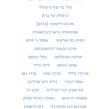
נילי בר־עוז גינגולד
כרמלה טל ברון
מרגוט ליטאור (ברוק)
עמנואלה ברש־רובינשטיין
חגית בת־אליעזר
אסתי ג׳ חיים
מירב גבעוני־הרושובסקי
חניטה גוּטבלאט
נטלי גוטמן
שוקי גוטמן
לילך גליל
מרדכי גלילי
מיכל גמזו
עידו גפן
אסף דבורי
גלית דהן־קרליבך
בת־שבע דורי־קרלייה
אירֵן דן
מחמוד דרוויש
גאולה הודס־פלחן
אברהם הרן־מוטהדה
רם הרשטין