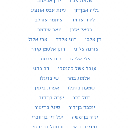
שלמה אביו
ירון אביטוב
גליה אבן־חן
עינת אבס אונציג
לירון אוחיון
איתמר אורלב
רפאל אזרן
יואב איתמר
דן אלבו
רוני אלדד
ארז אלול
אורנה אלוני
רונן אלטמן קידר
אלי אליהו
רות ארטמן
ענבל אשל כהנסקי
דב בהט
אלמוג בהר
שי בוזגלו
שמעון בוזגלו
אפרת ביגמן
רחל בכר
יערה בן־דוד
יוכבד בן־דור
סיגל בן־יאיר
יקיר בן־משה
יעל דין בן־עברי
סיגלית בנאי
חמוטל בר יוסף