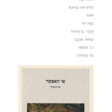
כְּלוּם אֵין בָּעוֹלָם
אוֹתוֹ
כַּמָּה יֹפִי
נֶעְדָּר בִּרְצִיפִים
עֲמוּסֵי אַהֲבָה
רַב הַנִּסְתָּר
עַל הַגְּלוּיָה.