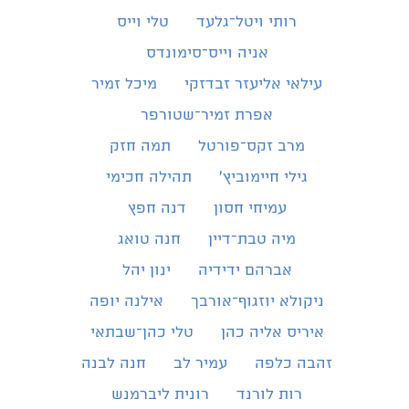
רותי ויטל־גלעד
טלי וייס
אניה וייס־סימונדס
עילאי אליעזר זבדזקי
מיכל זמיר
אפרת זמיר־שטורפר
מרב זקס־פורטל
תמה חזק
גילי חיימוביץ'
תהילה חכימי
עמיחי חסון
דנה חפץ
מיה טבת־דיין
חנה טואג
אברהם ידידיה
ינון יהל
ניקולא יוזגוף־אורבך
אילנה יופה
איריס אליה כהן
טלי כהן־שבתאי
זהבה כלפה
עמיר לב
חנה לבנה
רות לורנד
רונית ליברמנש