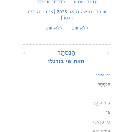
עדנה שמש
בת־חן שניידר
שירת מחאה וכאב 2023 (ציור: יהודית
רוטר)
ללא שם
ללא שם
→
הַנִּסְתָּר
←
מאת שי בוזגלו
<<
בחזרה
הַנִּסְתָּר
קוֹל הַנֶּעְדָּר
בִּי
כָּל הַנֶּעְדָּר
עוֹלֶה וּבָא