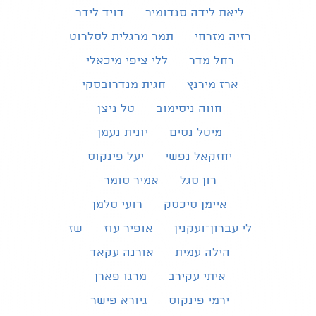
ליאת לידה סנדומיר
דויד לידר
רזיה מזרחי
תמר מרגלית לסלרוט
רחל מדר
ללי ציפי מיכאלי
ארז מירנץ
חגית מנדרובסקי
חווה ניסימוב
טל ניצן
מיטל נסים
יונית נעמן
יחזקאל נפשי
יעל פינקוס
רון סגל
אמיר סומר
איימן סיכסק
רועי סלמן
לי עברון־ועקנין
אופיר עוז
שז
הילה עמית
אורנה עקאד
איתי עקירב
מרגו פארן
ירמי פינקוס
גיורא פישר