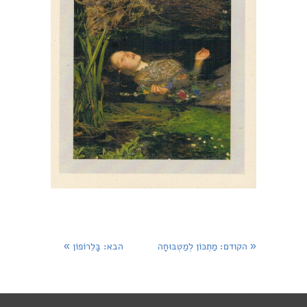
«
הקודם
: מַתְכּוֹן לְמַטְבּוּחָה
הבא
: בָּלֵרוֹפוֹן
»