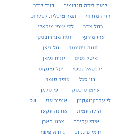
ליאת לידה סנדומיר
דויד לידר
רזיה מזרחי
תמר מרגלית לסלרוט
רחל מדר
ללי ציפי מיכאלי
ארז מירנץ
חגית מנדרובסקי
חווה ניסימוב
טל ניצן
מיטל נסים
יונית נעמן
יחזקאל נפשי
יעל פינקוס
רון סגל
אמיר סומר
איימן סיכסק
רועי סלמן
לי עברון־ועקנין
אופיר עוז
שז
הילה עמית
אורנה עקאד
איתי עקירב
מרגו פארן
ירמי פינקוס
גיורא פישר