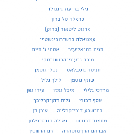
נילי בר־עוז גינגולד
כרמלה טל ברון
מרגוט ליטאור (ברוק)
עמנואלה ברש־רובינשטיין
חגית בת־אליעזר
אסתי ג׳ חיים
מירב גבעוני־הרושובסקי
חניטה גוּטבלאט
נטלי גוטמן
שוקי גוטמן
לילך גליל
מרדכי גלילי
מיכל גמזו
עידו גפן
אסף דבורי
גלית דהן־קרליבך
בת־שבע דורי־קרלייה
אירֵן דן
מחמוד דרוויש
גאולה הודס־פלחן
אברהם הרן־מוטהדה
רם הרשטין