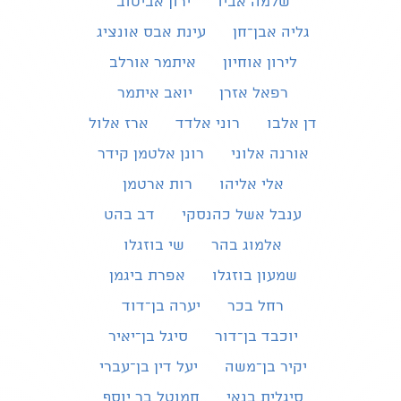
שלמה אביו
ירון אביטוב
גליה אבן־חן
עינת אבס אונציג
לירון אוחיון
איתמר אורלב
רפאל אזרן
יואב איתמר
דן אלבו
רוני אלדד
ארז אלול
אורנה אלוני
רונן אלטמן קידר
אלי אליהו
רות ארטמן
ענבל אשל כהנסקי
דב בהט
אלמוג בהר
שי בוזגלו
שמעון בוזגלו
אפרת ביגמן
רחל בכר
יערה בן־דוד
יוכבד בן־דור
סיגל בן־יאיר
יקיר בן־משה
יעל דין בן־עברי
סיגלית בנאי
חמוטל בר יוסף