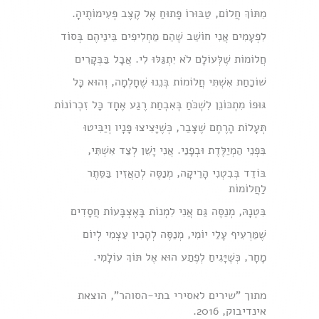
מִתּוֹךְ חֲלוֹם, טַבּוּרוֹ פָּתוּחַ אֶל קֶצֶב פְּעִימוֹתֶיהָ.
לִפְעָמִים אֲנִי חוֹשֵׁב שֶׁהֵם מַחְלִיפִים בֵּינֵיהֶם בְּסוֹד
חֲלוֹמוֹת שֶׁלְּעוֹלָם לֹא יִתְגַּלּוּ לִי. אֲבָל בַּבְּקָרִים
שׁוֹכַחַת אִשְׁתִּי חֲלוֹמוֹת בְּנֵנוּ שֶׁחָלְמָה, וְהוּא כָּל
גּוּפוֹ מִתְכּוֹנֵן לִשְׁכֹּחַ בְּאִבְחַת רֶגַע אֶחָד כָּל זִכְרוֹנוֹת
תְּעָלוֹת הָרֶחֶם שֶׁצָּבַר, כְּשֶׁיָּצִיצוּ פָּנָיו וְיַבִּיטוּ
בִּפְנֵי הַמְיַלֶּדֶת וּבְפָנַי. אֲנִי יָשֵׁן לְצַד אִשְׁתִּי,
בּוֹדֵד בְּבִטְנִי הָרֵיקָה, מְנַסֶּה לְהַאֲזִין בַּסֵּתֶר
לַחֲלוֹמוֹת
בִּטְנָהּ, מְנַסֶּה גַּם אֲנִי לִמְנוֹת בָּאֶצְבָּעוֹת חֲסָדִים
שֶׁמַּרְעִיף עָלַי יוֹמִי, מְנַסֶּה לְהָכִין עַצְמִי לְיוֹם
מָחָר, כְּשֶׁיָּגִיחַ לְפֶתַע הוּא אֶל תּוֹךְ עוֹלָמִי.
מתוך "שירים לאסירי בתי-הסוהר", הוצאת
אינדיבוק, 2016.