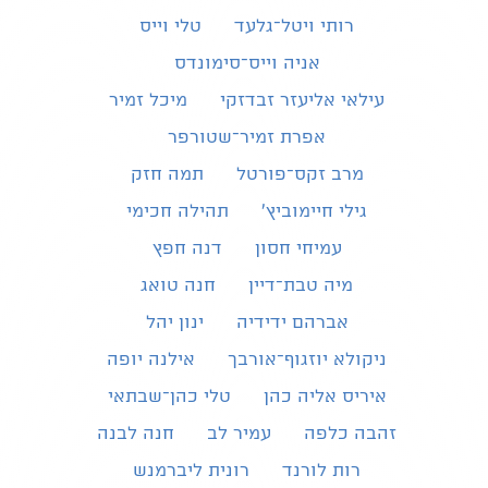
רותי ויטל־גלעד
טלי וייס
אניה וייס־סימונדס
עילאי אליעזר זבדזקי
מיכל זמיר
אפרת זמיר־שטורפר
מרב זקס־פורטל
תמה חזק
גילי חיימוביץ'
תהילה חכימי
עמיחי חסון
דנה חפץ
מיה טבת־דיין
חנה טואג
אברהם ידידיה
ינון יהל
ניקולא יוזגוף־אורבך
אילנה יופה
איריס אליה כהן
טלי כהן־שבתאי
זהבה כלפה
עמיר לב
חנה לבנה
רות לורנד
רונית ליברמנש