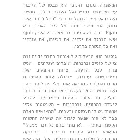
המשפחה. מנוכר ואנוכי הוא מבטו של הגיבור
על משפחתו בפרט ועל העולם בכלל. גוסטב
האקנדאל איש הברזל מכריז: "סמל פרוסי אינו
נסוג, הוא מישיר מבט אל עיני האויב, הוא
תוקף!" וכך, כשסיסמה זו היא נר לרגליו, תוקף
איש הברזל את ילדיו, את רעייתו, את עובדיו
ואת כל הנקרה בדרכו.
גוסטב הוא הבעלים של אורווה רחבת ידיים ובה
צי של סוסים וכרכרות, עובדים ועגלונים - עסק
פורח לכל הדעות. צרוּת האופקים שלו
ופטריוטיות עיוורת, מובילה אותו להפסדים
מרים והמלחמה מביאה אותו אלי פת לחם. מהר
מאד גוסטב הופך לעגלון יחיד המסתובב ברחבי
ברלין, תר אחרי נוסעים המעדיפים להגיע
ליעדם במכונית. וברחובות – משוטטים אלפי
אנשים נטולי תעסוקה ורעבים. "מהאנשים האלה
כבר לא היה אפשר לגזול את שארית התקווה
הקטנה ביותר — לא נותר בהם כל זכר ממנה!"
הייאוש והרוע הולכים וגוברים – כרוניקה
מוכרת של מלחמה חסרת תכלית. אילו היה איש