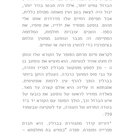
הברזל גמיש יותר, אילו היה מבטו בהיר יותר,
יכול היה לצאת בשן ועין מאותה מפולת כללית,
אבל תפיסת החיים שלו מדרדרת אותו אלי
תהום. גוסטב מפסיד את ילדיו, את סוסיו, את
כספו. השנים עוברות חולפות, המלחמה
הסתיימה זה מכבר וגוסטב ממשיך ונלחם
בציפורניו כדי להשיג פרוטה או שתיים.
לקראת סיום מרחם הסופר על הקורא שלו ונותן
לו מעט אוויר לנשימה. הוא מוציא את גוסטב בן
ה - 70 למסע מתוקשר מברלין לפריז וחזרה,
על גבי סוס המושך כרכרה. העגלון הזקן ביותר
בברלין הופך להרף עין לדמות אופטימית.
אתנחתא זו עליזה היא אולם קצרה עד מאד.
פאלדה מחזיר לראשו של גוסטב את כובעו של
איש הברזל וכך, הולך הסופר עם הקורא יד ביד
בשדה החרוש של השגרה, עד לשקיעה שבעמוד
759.
*דורית קידר מתגוררת בברלין. היא חברת
ספרייה וסופרת. ספרה "כומיש בת מחלפתא –