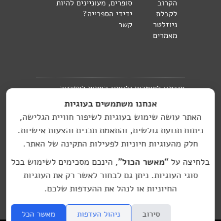
הקרוב
סופרים, מעוניינים להיות
לקבלת
ידידי הספרייה?
ניוזלטר
קשר
מאמרים
תודתנו לתומכים ולנותני החסות לספרייה
אנחנו משתמשים בעוגיות
העברית בברלין:
האתר עושה שימוש בעוגיות לשיפור חוויית הגלישה,
האתר בניהול מיכל
ניתוח תנועת גולשים, והתאמת תכנים והצעות אישיות.
hasifriya.berlin@gmail.com
זמיר
חלק מהעוגיות חיוניות לפעילות התקינה של האתר.
עיצוב גרפי: סטודיו יעל רוזן, עיצוב גרפי
בלחיצה על
“מאשר הכול”
, הינכם מסכימים לשימוש בכל
© אין להפיץ, להעתיק, או לפרסם חומר כלשהו מתוך
סוגי העוגיות. ניתן גם לבחור לאשר רק את העוגיות
האתר, ללא הסכמה מראש ובכתב שלי ושל היוצרים
החיוניות או לנהל את ההעדפות שלכם.
סירוב
ניהול העדפות
מאשר הכל