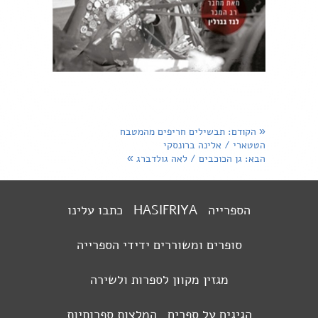
«
הקודם
: תבשילים חריפים מהמטבח
הטטארי / אלינה ברונסקי
הבא
: גן הכוכבים / לאה גולדברג
»
הספרייה
HASIFRIYA
כתבו עלינו
סופרים ומשוררים ידידי הספרייה
מגזין מקוון לספרות ולשירה
הגיגים על ספרים
המלצות ספרותיות