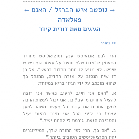
→
גוסטב איש הברזל / האנס
←
פאלאדה
הגיגים מאת דורית קידר
<<
בחזרה
הרי לכם אגואיסט ענק וסוציאליסט מחריד
המאמין ש"אדם שלא חושב על עצמו הוא פשוט
טיפש. לא מגיע לו יותר מכדור בראש". על כן
דו שיח הנסוב על עזרה הדדית, מתנהל כך
שהוא מוכתב על ידי הגיון בריא במיוחד:
א. "האם אני חייב לרעוב כאשר אני רוצה
להציל אחרים מרעב? כן. אני יכול לעשות הרבה
למען אחרים אם קודם כל אעשה משהו למען
עצמי! כי לפני הכל אני חייב להיות יעיל
והסביבה הזאת, גורמת לי להיות יעיל."
ב. "אם כך, הרי לפי התורה שלך, המיליונרים
יהיו הסוציאליסטים הטובים ביותר!"