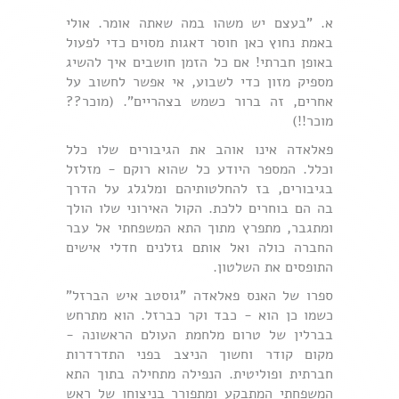
א. "בעצם יש משהו במה שאתה אומר. אולי
באמת נחוץ כאן חוסר דאגות מסוים כדי לפעול
באופן חברתי! אם כל הזמן חושבים איך להשיג
מספיק מזון כדי לשבוע, אי אפשר לחשוב על
אחרים, זה ברור כשמש בצהריים". (מוכר??
מוכר!!)
פאלאדה אינו אוהב את הגיבורים שלו כלל
וכלל. המספר היודע כל שהוא רוקם - מזלזל
בגיבורים, בז להחלטותיהם ומלגלג על הדרך
בה הם בוחרים ללכת. הקול האירוני שלו הולך
ומתגבר, מתפרץ מתוך התא המשפחתי אל עבר
החברה כולה ואל אותם גזלנים חדלי אישים
התופסים את השלטון.
ספרו של האנס פאלאדה "גוסטב איש הברזל"
כשמו כן הוא - כבד וקר כברזל. הוא מתרחש
בברלין של טרום מלחמת העולם הראשונה -
מקום קודר וחשוך הניצב בפני התדרדרות
חברתית ופוליטית. הנפילה מתחילה בתוך התא
המשפחתי המתבקע ומתפורר בניצוחו של ראש